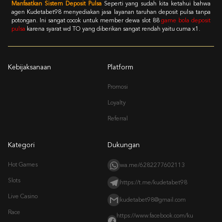
Manfaatkan Sistem Deposit Pulsa
Seperti yang sudah kita ketahui bahwa
agen Kudetabet98 menyediakan jasa layanan taruhan deposit pulsa tanpa
potongan. Ini sangat cocok untuk member dewa slot 88
game bola deposit
pulsa
karena syarat wd TO yang diberikan sangat rendah yaitu cuma x1.
Kebijaksanaan
Platform
Promosi
Loyalty
Referral
Kategori
Dukungan
Hot Games
wa.me/6282277602113
Slots
https://t.me/kudetabet98
Live Casino
kudetabet98@gmail.com
Race
https://www.facebook.com/ku