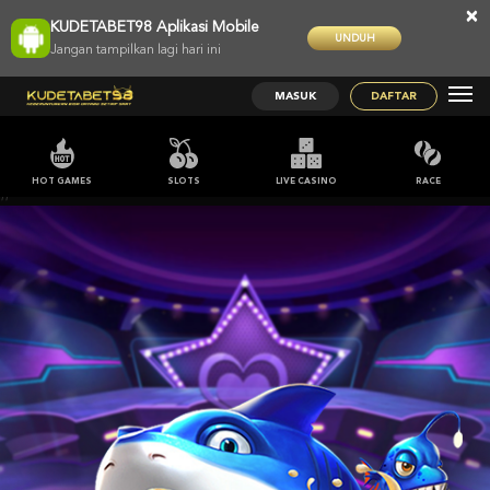
×
KUDETABET98 Aplikasi Mobile
UNDUH
Jangan tampilkan lagi hari ini
MASUK
DAFTAR
HOT GAMES
SLOTS
LIVE CASINO
RACE
;;