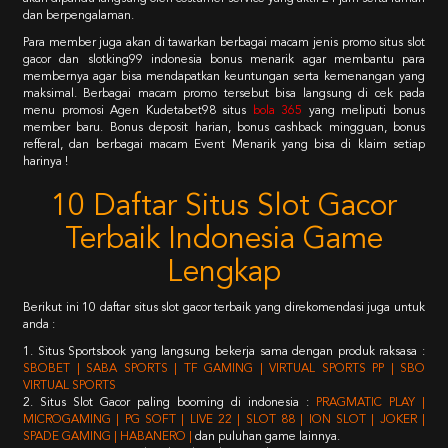
dan berpengalaman.
Para member juga akan di tawarkan berbagai macam jenis promo situs slot
gacor dan slotking99 indonesia bonus menarik agar membantu para
membernya agar bisa mendapatkan keuntungan serta kemenangan yang
maksimal. Berbagai macam promo tersebut bisa langsung di cek pada
menu promosi Agen Kudetabet98 situs
bola 365
yang meliputi bonus
member baru. Bonus deposit harian, bonus cashback mingguan, bonus
refferal, dan berbagai macam Event Menarik yang bisa di klaim setiap
harinya !
10 Daftar Situs Slot Gacor
Terbaik Indonesia Game
Lengkap
Berikut ini 10 daftar situs slot gacor terbaik yang direkomendasi juga untuk
anda :
1. Situs Sportsbook yang langsung bekerja sama dengan produk raksasa :
SBOBET | SABA SPORTS | TF GAMING | VIRTUAL SPORTS PP | SBO
VIRTUAL SPORTS
2. Situs Slot Gacor paling booming di indonesia :
PRAGMATIC PLAY |
MICROGAMING | PG SOFT | LIVE 22 | SLOT 88 | ION SLOT | JOKER |
SPADE GAMING | HABANERO |
dan puluhan game lainnya.