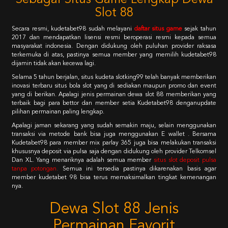
Sebagai Situs Game Lengkap Dewa
Slot 88
Secara resmi, kudetabet98 sudah melayani
daftar situs game
sejak tahun
2017 dan mendapatkan lisensi resmi beroperasi resmi kepada semua
masyarakat indonesia. Dengan didukung oleh puluhan provider raksasa
terkemuka di atas, pastinya semua member yang memilih kudetabet98
dijamin tidak akan kecewa lagi.
Selama 5 tahun berjalan, situs kudeta slotking99 telah banyak memberikan
inovasi terbaru situs bola slot yang di sediakan maupun promo dan event
yang di berikan. Apalagi jenis permainan dewa slot 88 memberikan yang
terbaik bagi para bettor dan member setia Kudetabet98 denganupdate
pilihan permainan paling lengkap.
Apalagi jaman sekarang yang sudah semakin maju, selain menggunakan
transaksi via metode bank bisa juga menggunakan E wallet . Bersama
Kudetabet98 para member mix parlay 365 juga bisa melakukan transaksi
khususnya deposit via pulsa saja dengan didukung oleh provider Telkomsel
Dan XL. Yang menariknya adalah semua member
situs slot deposit pulsa
tanpa potongan
.
Semua ini tersedia pastinya dikarenakan basis agar
member kudetabet 98 bisa terus memaksimalkan tingkat kemenangan
nya.
Dewa Slot 88 Jenis
Permainan Favorit