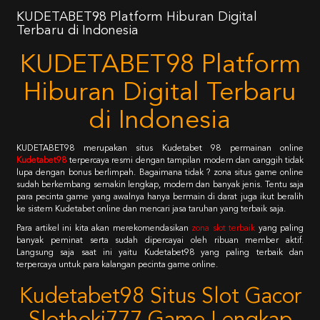
KUDETABET98 Platform Hiburan Digital
Terbaru di Indonesia
KUDETABET98 Platform
Hiburan Digital Terbaru
di Indonesia
KUDETABET98 merupakan situs Kudetabet 98 permainan online
Kudetabet98
terpercaya resmi dengan tampilan modern dan canggih tidak
lupa dengan bonus berlimpah. Bagaimana tidak ? zona situs game online
sudah berkembang semakin lengkap, modern dan banyak jenis. Tentu saja
para pecinta game yang awalnya hanya bermain di darat juga ikut beralih
ke sistem Kudetabet online dan mencari jasa taruhan yang terbaik saja.
Para artikel ini kita akan merekomendasikan
zona slot terbaik
yang paling
banyak peminat serta sudah dipercayai oleh ribuan member aktif.
Langsung saja saat ini yaitu Kudetabet98 yang paling terbaik dan
terpercaya untuk para kalangan pecinta game online.
Kudetabet98 Situs Slot Gacor