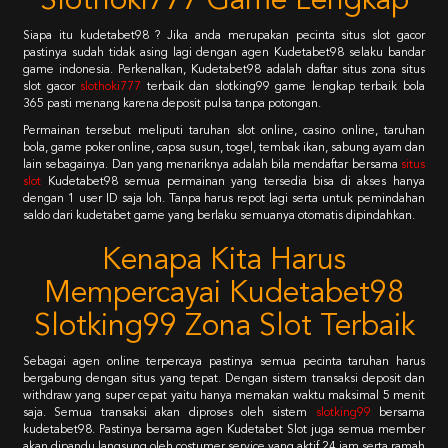
Slothoki777 Game Lengkap
Siapa itu kudetabet98 ? Jika anda merupakan pecinta situs slot gacor
pastinya sudah tidak asing lagi dengan agen Kudetabet98 selaku bandar
game indonesia. Perkenalkan, Kudetabet98 adalah daftar situs zona situs
slot gacor
slothoki777
terbaik dan slotking99 game lengkap terbaik bola
365 pasti menang karena deposit pulsa tanpa potongan.
Permainan tersebut meliputi taruhan slot online, casino online, taruhan
bola, game poker online, capsa susun, togel, tembak ikan, sabung ayam dan
lain sebagainya. Dan yang menariknya adalah bila mendaftar bersama
situs
slot
Kudetabet98 semua permainan yang tersedia bisa di akses hanya
dengan 1 user ID saja loh. Tanpa harus repot lagi serta untuk pemindahan
saldo dari kudetabet game yang berlaku semuanya otomatis dipindahkan.
Kenapa Kita Harus
Mempercayai Kudetabet98
Slotking99 Zona Slot Terbaik
Sebagai agen online terpercaya pastinya semua pecinta taruhan harus
bergabung dengan situs yang tepat. Dengan sistem transaksi deposit dan
withdraw yang super cepat yaitu hanya memakan waktu maksimal 5 menit
saja. Semua transaksi akan diproses oleh sistem
slotking99
bersama
kudetabet98. Pastinya bersama agen Kudetabet Slot juga semua member
akan dipandu langsung oleh costumer service yang aktif 24 jam serta ramah