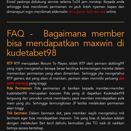
Email pastinya didukung service selama 1x24 jam nonstop. Kepada anda
sehingga bisa menikmati permainan ini jauh lebih nyaman kapan dan
dimanapun ingin menikmati aldernalin
situs game bola dan slot
online.
FAQ - Bagaimana member
bisa mendapatkan maxwin di
kudetabet98
RTP
RTP merupakan Return To Player, istilah RTP oleh pemain slotking99
yang ingin mengetahui berapa besar kecilnya kemenangan mereka dalam
memainkan permainan yang akan dimainkan. Sehingga jika mengetahui
RTP games slot yang akan di mainkan, pemain akan memiliki peluang
slot
pasti menang
yang tinggi.
Pola Permainan
Pola permainan di berikan kepada member-member
kudetabet98 merupakan bocoran Pola yang di dapatkan Kudetabet98
langsung dari provider untuk membantu para member mendapatkan pola
main yang jitu. Sehingga kemungkinan JP ketika melakukan permainan
akan tinggi.
Trik bermain
Dalam bermain slot, para member wajib mengetahui trik
bermain agar bisa mendapatkan maxwin. Trik yang bisa di lakukan adalah
dengan melakukan Bet kecil dahulu kemudian jika TO naik di naikkan
betnya secara bertahap.