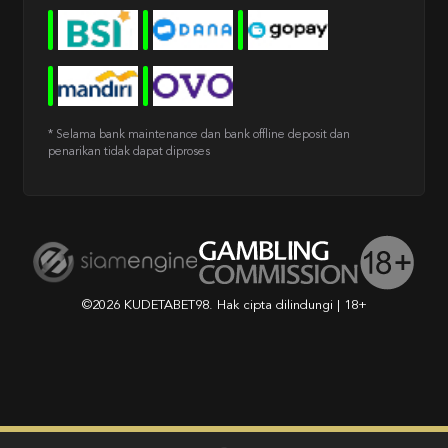
* Selama bank maintenance dan bank offline deposit dan
penarikan tidak dapat diproses
©2026 KUDETABET98. Hak cipta dilindungi | 18+