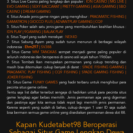
3. Situs Live Casino paling lengkap dan populer :
ION CASINO | MG LIVE |
EVO GAMING | SEXY BACCARAT | PRETTY GAMING | ASIA GAMING | SBO
CASINO | DREAM GAMING
4. Situs Arcade jenis game ringan yang menghibur :
PRAGMATIC FISHING |
GAMATRON | GIOCCO PLUS | ADVANTPLAY GAMING | CQ9
5. Situs Poker salah satu jenis game yang membutuhkan keahlian khusus :
IDN PLAY | 9GAMING | BALAK PLAY
6. Situs Togel yang sudah merakyat :
NEX4D
7. Situs Sabung Ayam yang sudah turun menurun di berbagai wilayah
indonesia :
Ehm297
| SV388
8. Situs Game
MM TANGKAS
sempat menjadi game paling populer di
seluruh indonesia dan beroperasi di casino asli sejak tahun 1960an.
9. Situs Tembak Ikan merupakan permainan yang cukup trending dan
masih bisa ditemukan cukup banyak di darat :
SPADE FISHING GAMING |
PRAGMATIC PLAY FISHING | CQ9 FISHING | SPADE GAMING FISHING |
JOKER FISHING
10. Situs Game
FUNKY GAMES
yang hadir terbaru untuk menghibur para
pecinta situs game online.
Tentu saja list daftar tersebut sengaja di hadirkan untuk para pecinta situs
game lengkap agar bebas memilih. Jenis permainan apa yang digemari
dan pastinya agar kita semua tidak repot lagi memilih jenis permainan.
Karena seperti yang sudah di bahas, cukup dengan 1 user ID saja sudah
bisa bermain semua game online yang disediakan permainan dewa slot 88.
Kapan Kudetabet98 Beroperasi