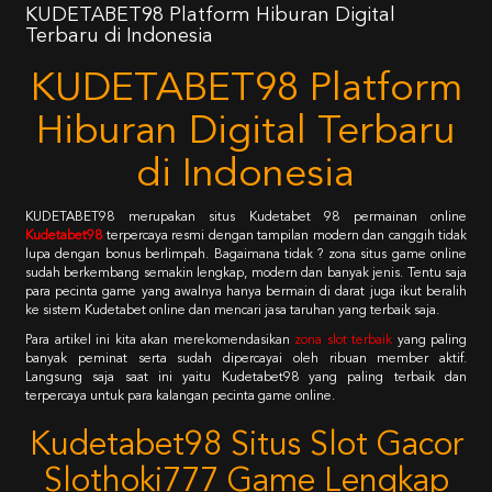
KUDETABET98 Platform Hiburan Digital
Terbaru di Indonesia
KUDETABET98 Platform
Hiburan Digital Terbaru
di Indonesia
KUDETABET98 merupakan situs Kudetabet 98 permainan online
Kudetabet98
terpercaya resmi dengan tampilan modern dan canggih tidak
lupa dengan bonus berlimpah. Bagaimana tidak ? zona situs game online
sudah berkembang semakin lengkap, modern dan banyak jenis. Tentu saja
para pecinta game yang awalnya hanya bermain di darat juga ikut beralih
ke sistem Kudetabet online dan mencari jasa taruhan yang terbaik saja.
Para artikel ini kita akan merekomendasikan
zona slot terbaik
yang paling
banyak peminat serta sudah dipercayai oleh ribuan member aktif.
Langsung saja saat ini yaitu Kudetabet98 yang paling terbaik dan
terpercaya untuk para kalangan pecinta game online.
Kudetabet98 Situs Slot Gacor
Slothoki777 Game Lengkap