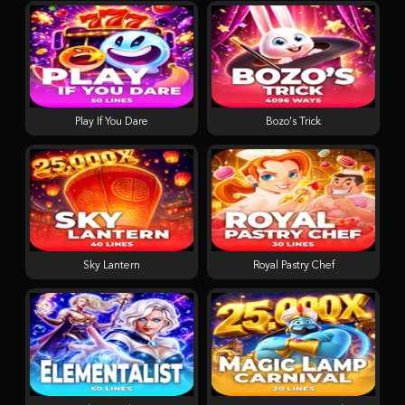
Play If You Dare
Bozo's Trick
Sky Lantern
Royal Pastry Chef