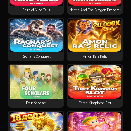
Spirit of Nine Tails
Nezha And The Dragon Emperor
Ragnar's Conquest
Amon Ra's Relic
Four Scholars
Three Kingdoms Slot