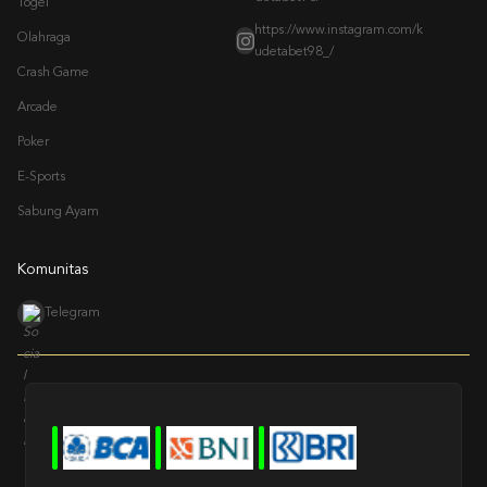
Togel
https://www.instagram.com/k
Olahraga
udetabet98_/
Crash Game
Arcade
Poker
E-Sports
Sabung Ayam
Komunitas
Telegram