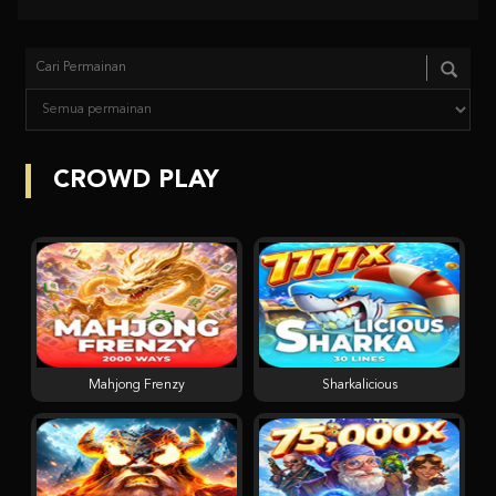
CROWD PLAY
Mahjong Frenzy
Sharkalicious