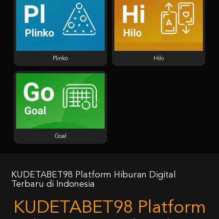
Plinko
Hilo
Goal
KUDETABET98 Platform Hiburan Digital
Terbaru di Indonesia
KUDETABET98 Platform