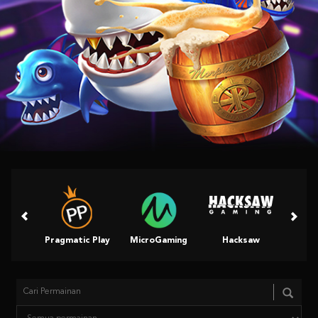
Pragmatic Play
MicroGaming
Hacksaw
King