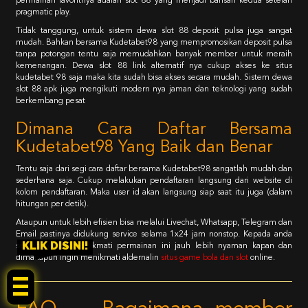
permainan favoritnya adalah slot 88 yang menjadi barisan kedua setelah
pragmatic play.
Tidak tanggung, untuk sistem dewa slot 88 deposit pulsa juga sangat
mudah. Bahkan bersama Kudetabet98 yang mempromosikan deposit pulsa
tanpa potongan tentu saja memudahkan banyak member untuk meraih
kemenangan. Dewa slot 88 link alternatif nya cukup akses ke situs
kudetabet 98 saja maka kita sudah bisa akses secara mudah. Sistem dewa
slot 88 apk juga mengikuti modern nya jaman dan teknologi yang sudah
berkembang pesat
Dimana Cara Daftar Bersama
Kudetabet98 Yang Baik dan Benar
Tentu saja dari segi cara daftar bersama Kudetabet98 sangatlah mudah dan
sederhana saja. Cukup melakukan pendaftaran langsung dari website di
kolom pendaftaran. Maka user id akan langsung siap saat itu juga (dalam
hitungan per detik).
Ataupun untuk lebih efisien bisa melalui Livechat, Whatsapp, Telegram dan
Email pastinya didukung service selama 1x24 jam nonstop. Kepada anda
KLIK DISINI!
sehingga bisa menikmati permainan ini jauh lebih nyaman kapan dan
dimanapun ingin menikmati aldernalin
situs game bola dan slot
online.