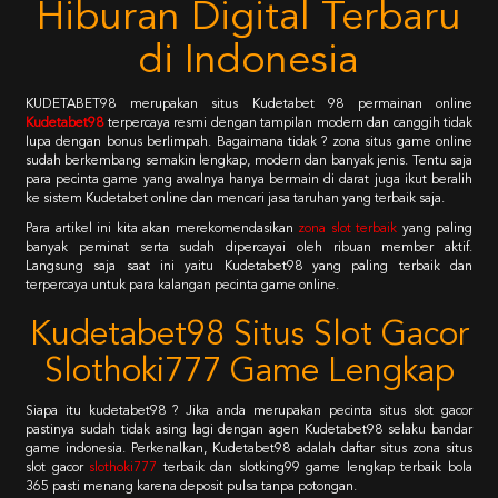
Hiburan Digital Terbaru
di Indonesia
KUDETABET98 merupakan situs Kudetabet 98 permainan online
Kudetabet98
terpercaya resmi dengan tampilan modern dan canggih tidak
lupa dengan bonus berlimpah. Bagaimana tidak ? zona situs game online
sudah berkembang semakin lengkap, modern dan banyak jenis. Tentu saja
para pecinta game yang awalnya hanya bermain di darat juga ikut beralih
ke sistem Kudetabet online dan mencari jasa taruhan yang terbaik saja.
Para artikel ini kita akan merekomendasikan
zona slot terbaik
yang paling
banyak peminat serta sudah dipercayai oleh ribuan member aktif.
Langsung saja saat ini yaitu Kudetabet98 yang paling terbaik dan
terpercaya untuk para kalangan pecinta game online.
Kudetabet98 Situs Slot Gacor
Slothoki777 Game Lengkap
Siapa itu kudetabet98 ? Jika anda merupakan pecinta situs slot gacor
pastinya sudah tidak asing lagi dengan agen Kudetabet98 selaku bandar
game indonesia. Perkenalkan, Kudetabet98 adalah daftar situs zona situs
slot gacor
slothoki777
terbaik dan slotking99 game lengkap terbaik bola
365 pasti menang karena deposit pulsa tanpa potongan.