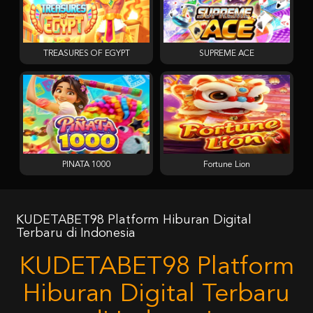
TREASURES OF EGYPT
SUPREME ACE
PINATA 1000
Fortune Lion
KUDETABET98 Platform Hiburan Digital
Terbaru di Indonesia
KUDETABET98 Platform
Hiburan Digital Terbaru