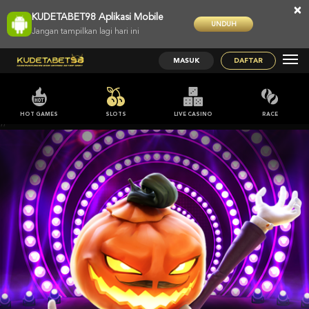
×
KUDETABET98 Aplikasi Mobile
UNDUH
Jangan tampilkan lagi hari ini
MASUK
DAFTAR
HOT GAMES
SLOTS
LIVE CASINO
RACE
;;