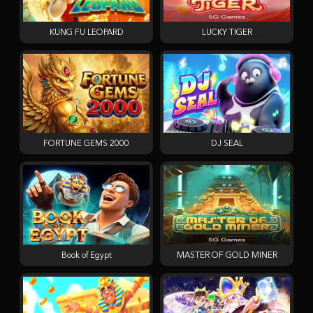
KUNG FU LEOPARD
LUCKY TIGER
FORTUNE GEMS 2000
DJ SEAL
Book of Egypt
MASTER OF GOLD MINER