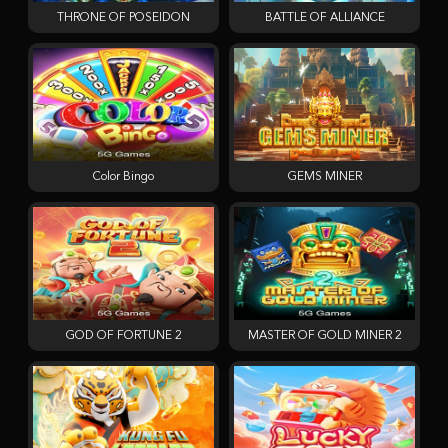
THRONE OF POSEIDON
BATTLE OF ALLIANCE
Color Bingo
GEMS MINER
GOD OF FORTUNE 2
MASTER OF GOLD MINER 2