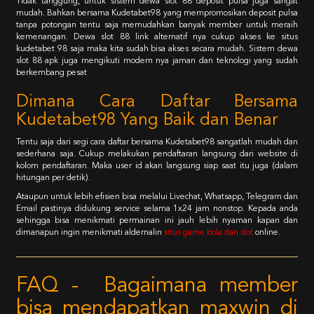
Tidak tanggung, untuk sistem dewa slot 88 deposit pulsa juga sangat
mudah. Bahkan bersama Kudetabet98 yang mempromosikan deposit pulsa
tanpa potongan tentu saja memudahkan banyak member untuk meraih
kemenangan. Dewa slot 88 link alternatif nya cukup akses ke situs
kudetabet 98 saja maka kita sudah bisa akses secara mudah. Sistem dewa
slot 88 apk juga mengikuti modern nya jaman dan teknologi yang sudah
berkembang pesat
Dimana Cara Daftar Bersama
Kudetabet98 Yang Baik dan Benar
Tentu saja dari segi cara daftar bersama Kudetabet98 sangatlah mudah dan
sederhana saja. Cukup melakukan pendaftaran langsung dari website di
kolom pendaftaran. Maka user id akan langsung siap saat itu juga (dalam
hitungan per detik).
Ataupun untuk lebih efisien bisa melalui Livechat, Whatsapp, Telegram dan
Email pastinya didukung service selama 1x24 jam nonstop. Kepada anda
sehingga bisa menikmati permainan ini jauh lebih nyaman kapan dan
dimanapun ingin menikmati aldernalin
situs game bola dan slot
online.
FAQ - Bagaimana member
bisa mendapatkan maxwin di