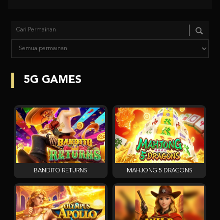
5G GAMES
BANDITO RETURNS
MAHJONG 5 DRAGONS