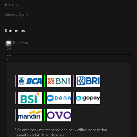
E-Sports
Sabung Ayam
Komunitas
Telegram
* Selama bank maintenance dan bank offline deposit dan
penarikan tidak dapat diproses