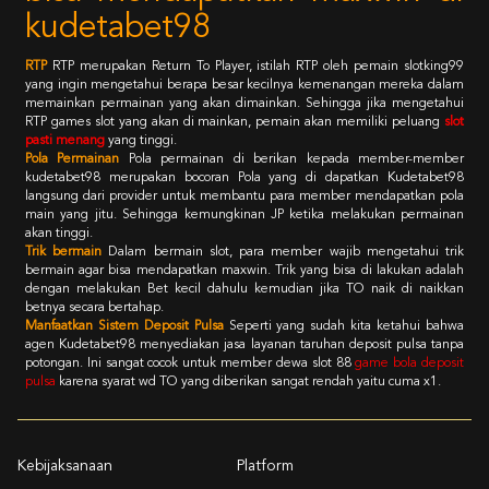
kudetabet98
RTP
RTP merupakan Return To Player, istilah RTP oleh pemain slotking99
yang ingin mengetahui berapa besar kecilnya kemenangan mereka dalam
memainkan permainan yang akan dimainkan. Sehingga jika mengetahui
RTP games slot yang akan di mainkan, pemain akan memiliki peluang
slot
pasti menang
yang tinggi.
Pola Permainan
Pola permainan di berikan kepada member-member
kudetabet98 merupakan bocoran Pola yang di dapatkan Kudetabet98
langsung dari provider untuk membantu para member mendapatkan pola
main yang jitu. Sehingga kemungkinan JP ketika melakukan permainan
akan tinggi.
Trik bermain
Dalam bermain slot, para member wajib mengetahui trik
bermain agar bisa mendapatkan maxwin. Trik yang bisa di lakukan adalah
dengan melakukan Bet kecil dahulu kemudian jika TO naik di naikkan
betnya secara bertahap.
Manfaatkan Sistem Deposit Pulsa
Seperti yang sudah kita ketahui bahwa
agen Kudetabet98 menyediakan jasa layanan taruhan deposit pulsa tanpa
potongan. Ini sangat cocok untuk member dewa slot 88
game bola deposit
pulsa
karena syarat wd TO yang diberikan sangat rendah yaitu cuma x1.
Kebijaksanaan
Platform