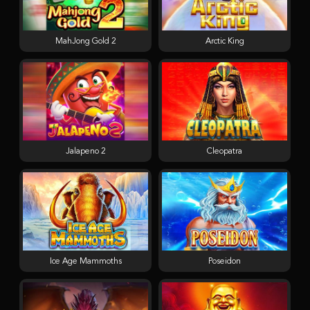
MahJong Gold 2
Arctic King
Jalapeno 2
Cleopatra
Ice Age Mammoths
Poseidon