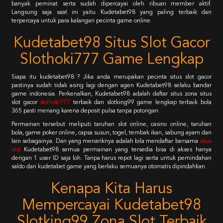
banyak peminat serta sudah dipercayai oleh ribuan member aktif.
Langsung saja saat ini yaitu Kudetabet98 yang paling terbaik dan
terpercaya untuk para kalangan pecinta game online.
Kudetabet98 Situs Slot Gacor
Slothoki777 Game Lengkap
Siapa itu kudetabet98 ? Jika anda merupakan pecinta situs slot gacor
pastinya sudah tidak asing lagi dengan agen Kudetabet98 selaku bandar
game indonesia. Perkenalkan, Kudetabet98 adalah daftar situs zona situs
slot gacor
slothoki777
terbaik dan slotking99 game lengkap terbaik bola
365 pasti menang karena deposit pulsa tanpa potongan.
Permainan tersebut meliputi taruhan slot online, casino online, taruhan
bola, game poker online, capsa susun, togel, tembak ikan, sabung ayam dan
lain sebagainya. Dan yang menariknya adalah bila mendaftar bersama
situs
slot
Kudetabet98 semua permainan yang tersedia bisa di akses hanya
dengan 1 user ID saja loh. Tanpa harus repot lagi serta untuk pemindahan
saldo dari kudetabet game yang berlaku semuanya otomatis dipindahkan.
Kenapa Kita Harus
Mempercayai Kudetabet98
Slotking99 Zona Slot Terbaik