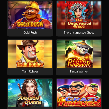
Gold Rush
The Unsurpassed Grace
Train Robber
Panda Warrior