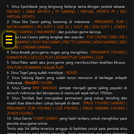
1. Situs Sportsbook yang langsung bekerja sama dengan produk raksasa :
SBOBET | SABA SPORTS | TF GAMING | VIRTUAL SPORTS PP | SBO
VIRTUAL SPORTS
KLIK DISINI!
2. Situs Slot Gacor paling booming di indonesia :
PRAGMATIC PLAY |
MICROGAMING | PG SOFT | LIVE 22 | SLOT 88 | ION SLOT | JOKER |
SPADE GAMING | HABANERO |
dan puluhan game lainnya.
3. Situs Live Casino paling lengkap dan populer :
ION CASINO | MG LIVE |
EVO GAMING | SEXY BACCARAT | PRETTY GAMING | ASIA GAMING | SBO
CASINO | DREAM GAMING
4. Situs Arcade jenis game ringan yang menghibur :
PRAGMATIC FISHING |
GAMATRON | GIOCCO PLUS | ADVANTPLAY GAMING | CQ9
5. Situs Poker salah satu jenis game yang membutuhkan keahlian khusus :
IDN PLAY | 9GAMING | BALAK PLAY
6. Situs Togel yang sudah merakyat :
NEX4D
7. Situs Sabung Ayam yang sudah turun menurun di berbagai wilayah
indonesia :
Ehm297
| SV388
8. Situs Game
MM TANGKAS
sempat menjadi game paling populer di
seluruh indonesia dan beroperasi di casino asli sejak tahun 1960an.
9. Situs Tembak Ikan merupakan permainan yang cukup trending dan
masih bisa ditemukan cukup banyak di darat :
SPADE FISHING GAMING |
PRAGMATIC PLAY FISHING | CQ9 FISHING | SPADE GAMING FISHING |
JOKER FISHING
10. Situs Game
FUNKY GAMES
yang hadir terbaru untuk menghibur para
pecinta situs game online.
Tentu saja list daftar tersebut sengaja di hadirkan untuk para pecinta situs