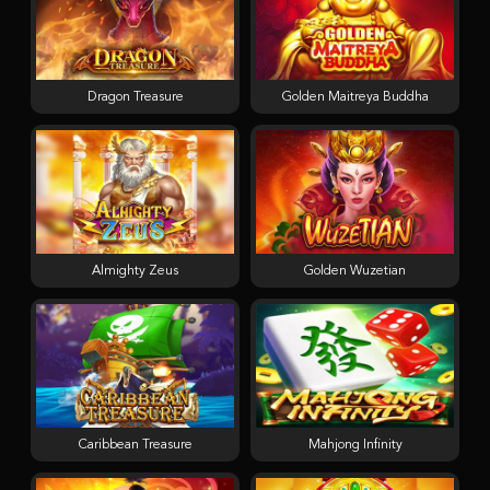
Dragon Treasure
Golden Maitreya Buddha
Almighty Zeus
Golden Wuzetian
Caribbean Treasure
Mahjong Infinity