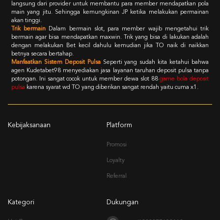
langsung dari provider untuk membantu para member mendapatkan pola
main yang jitu. Sehingga kemungkinan JP ketika melakukan permainan
akan tinggi.
Trik bermain
Dalam bermain slot, para member wajib mengetahui trik
bermain agar bisa mendapatkan maxwin. Trik yang bisa di lakukan adalah
dengan melakukan Bet kecil dahulu kemudian jika TO naik di naikkan
betnya secara bertahap.
Manfaatkan Sistem Deposit Pulsa
Seperti yang sudah kita ketahui bahwa
agen Kudetabet98 menyediakan jasa layanan taruhan deposit pulsa tanpa
potongan. Ini sangat cocok untuk member dewa slot 88
game bola deposit
pulsa
karena syarat wd TO yang diberikan sangat rendah yaitu cuma x1.
Kebijaksanaan
Platform
Promosi
Loyalty
Referral
Kategori
Dukungan