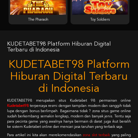
The Pharaoh
Toy Soldiers
KUDETABET98 Platform Hiburan Digital
Terbaru di Indonesia
KUDETABET98 Platform
Hiburan Digital Terbaru
di Indonesia
KUDETABET98 merupakan situs Kudetabet 98 permainan online
Kudetabet98
terpercaya resmi dengan tampilan modern dan canggih tidak
lupa dengan bonus berlimpah. Bagaimana tidak ? zona situs game online
sudah berkembang semakin lengkap, modern dan banyak jenis. Tentu saja
para pecinta game yang awalnya hanya bermain di darat juga ikut beralih
ke sistem Kudetabet online dan mencari jasa taruhan yang terbaik saja.
Para artikel ini kita akan merekomendasikan
zona slot terbaik
yang paling