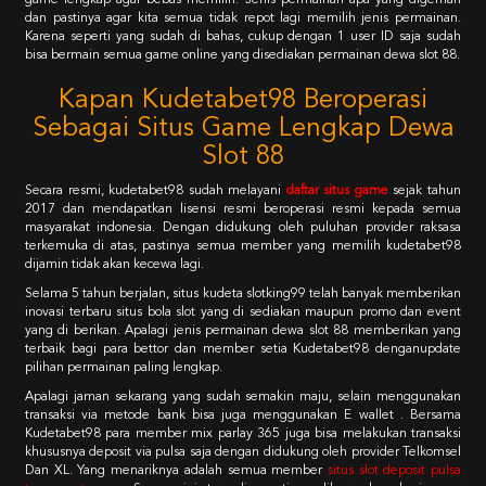
game lengkap agar bebas memilih. Jenis permainan apa yang digemari
dan pastinya agar kita semua tidak repot lagi memilih jenis permainan.
Karena seperti yang sudah di bahas, cukup dengan 1 user ID saja sudah
bisa bermain semua game online yang disediakan permainan dewa slot 88.
Kapan Kudetabet98 Beroperasi
Sebagai Situs Game Lengkap Dewa
Slot 88
Secara resmi, kudetabet98 sudah melayani
daftar situs game
sejak tahun
2017 dan mendapatkan lisensi resmi beroperasi resmi kepada semua
masyarakat indonesia. Dengan didukung oleh puluhan provider raksasa
terkemuka di atas, pastinya semua member yang memilih kudetabet98
dijamin tidak akan kecewa lagi.
Selama 5 tahun berjalan, situs kudeta slotking99 telah banyak memberikan
inovasi terbaru situs bola slot yang di sediakan maupun promo dan event
yang di berikan. Apalagi jenis permainan dewa slot 88 memberikan yang
terbaik bagi para bettor dan member setia Kudetabet98 denganupdate
pilihan permainan paling lengkap.
Apalagi jaman sekarang yang sudah semakin maju, selain menggunakan
transaksi via metode bank bisa juga menggunakan E wallet . Bersama
Kudetabet98 para member mix parlay 365 juga bisa melakukan transaksi
khususnya deposit via pulsa saja dengan didukung oleh provider Telkomsel
Dan XL. Yang menariknya adalah semua member
situs slot deposit pulsa