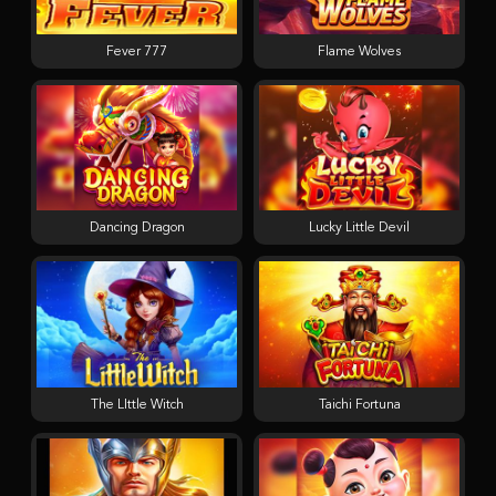
Fever 777
Flame Wolves
Dancing Dragon
Lucky Little Devil
The LIttle Witch
Taichi Fortuna