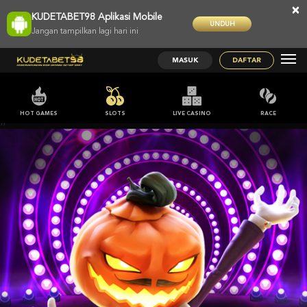
×
KUDETABET98 Aplikasi Mobile
UNDUH
Jangan tampilkan lagi hari ini
MASUK
DAFTAR
HOT GAMES
SLOTS
LIVE CASINO
RACE
;;