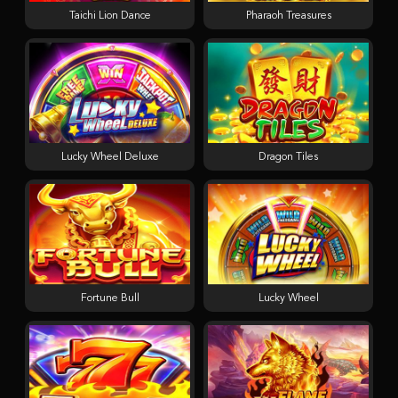
Taichi Lion Dance
Pharaoh Treasures
Lucky Wheel Deluxe
Dragon Tiles
Fortune Bull
Lucky Wheel