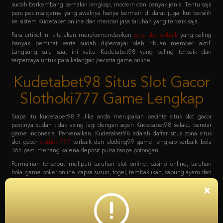
sudah berkembang semakin lengkap, modern dan banyak jenis. Tentu saja
para pecinta game yang awalnya hanya bermain di darat juga ikut beralih
ke sistem Kudetabet online dan mencari jasa taruhan yang terbaik saja.
Para artikel ini kita akan merekomendasikan
zona slot terbaik
yang paling
banyak peminat serta sudah dipercayai oleh ribuan member aktif.
Langsung saja saat ini yaitu Kudetabet98 yang paling terbaik dan
terpercaya untuk para kalangan pecinta game online.
Kudetabet98 Situs Slot Gacor
Slothoki777 Game Lengkap
Siapa itu kudetabet98 ? Jika anda merupakan pecinta situs slot gacor
pastinya sudah tidak asing lagi dengan agen Kudetabet98 selaku bandar
game indonesia. Perkenalkan, Kudetabet98 adalah daftar situs zona situs
slot gacor
slothoki777
terbaik dan slotking99 game lengkap terbaik bola
365 pasti menang karena deposit pulsa tanpa potongan.
Permainan tersebut meliputi taruhan slot online, casino online, taruhan
bola, game poker online, capsa susun, togel, tembak ikan, sabung ayam dan
lain sebagainya. Dan yang menariknya adalah bila mendaftar bersama
situs
×
slot
Kudetabet98 semua permainan yang tersedia bisa di akses hanya
dengan 1 user ID saja loh. Tanpa harus repot lagi serta untuk pemindahan
saldo dari kudetabet game yang berlaku semuanya otomatis dipindahkan.