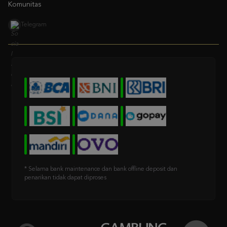
Komunitas
Telegram
* Selama bank maintenance dan bank offline deposit dan
penarikan tidak dapat diproses