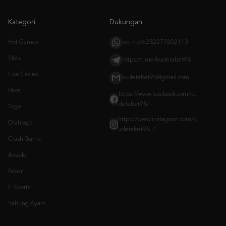
Kategori
Dukungan
Hot Games
wa.me/6282277602113
Slots
https://t.me/kudetabet98
Live Casino
kudetabet98@gmail.com
Race
https://www.facebook.com/ku
detabet98/
Togel
https://www.instagram.com/k
Olahraga
udetabet98_/
Crash Game
Arcade
Poker
E-Sports
Sabung Ayam