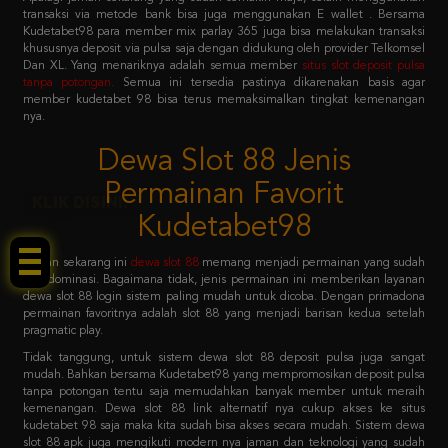
transaksi via metode bank bisa juga menggunakan E wallet . Bersama
Kudetabet98 para member mix parlay 365 juga bisa melakukan transaksi
khususnya deposit via pulsa saja dengan didukung oleh provider Telkomsel
Dan XL. Yang menariknya adalah semua member
situs slot deposit pulsa
tanpa potongan
.
Semua ini tersedia pastinya dikarenakan basis agar
member kudetabet 98 bisa terus memaksimalkan tingkat kemenangan
nya.
Dewa Slot 88 Jenis
Permainan Favorit
KLIK DISINI!
Kudetabet98
Jaman sekarang ini
dewa slot 88
memang menjadi permainan yang sudah
mendominasi. Bagaimana tidak, jenis permainan ini memberikan layanan
dewa slot 88 login sistem paling mudah untuk dicoba. Dengan primadona
permainan favoritnya adalah slot 88 yang menjadi barisan kedua setelah
pragmatic play.
Tidak tanggung, untuk sistem dewa slot 88 deposit pulsa juga sangat
mudah. Bahkan bersama Kudetabet98 yang mempromosikan deposit pulsa
tanpa potongan tentu saja memudahkan banyak member untuk meraih
kemenangan. Dewa slot 88 link alternatif nya cukup akses ke situs
kudetabet 98 saja maka kita sudah bisa akses secara mudah. Sistem dewa
slot 88 apk juga mengikuti modern nya jaman dan teknologi yang sudah