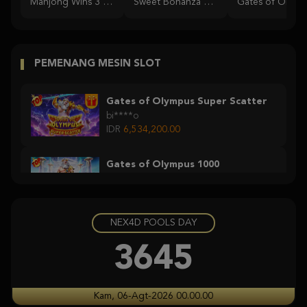
Mahjong Wins 3 – Black Scatter
Sweet Bonanza 2500
PEMENANG MESIN SLOT
Gates of Olympus Super Scatter
bi****o
IDR
6,534,200.00
Gates of Olympus 1000
ro****8
IDR
6,000,000.00
NEX4D POOLS DAY
Gates of Olympus™
caztel****2
3645
IDR
3,824,400.00
Gates of Olympus™
Kam, 06-Agt-2026 00.00.00
vandy****5