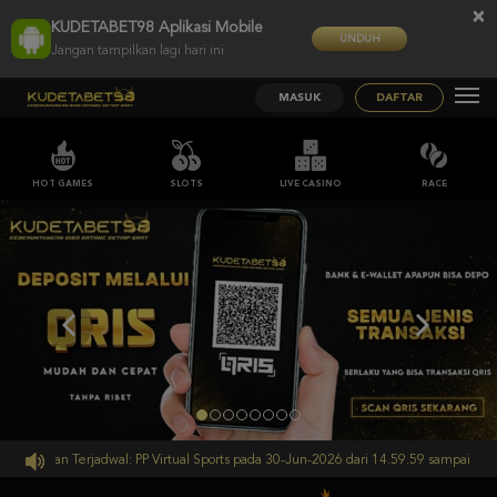
×
KUDETABET98 Aplikasi Mobile
UNDUH
Jangan tampilkan lagi hari ini
MASUK
DAFTAR
HOT GAMES
SLOTS
LIVE CASINO
RACE
;;
iharaan Terjadwal: PP Virtual Sports pada 30-Jun-2026 dari 14.59.59 sampai 30-Se